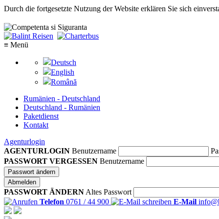
Durch die fortgesetzte Nutzung der Website erklären Sie sich einve
≡ Menü
Deutsch
English
Română
Rumänien - Deutschland
Deutschland - Rumänien
Paketdienst
Kontakt
Agenturlogin
AGENTURLOGIN
Benutzername
Pa
PASSWORT VERGESSEN
Benutzername
Passwort ändern
Abmelden
PASSWORT ÄNDERN
Altes Passwort
Telefon
0761 / 44 900
E-Mail
info@b