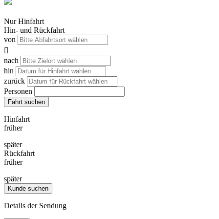
Nur Hinfahrt
Hin- und Rückfahrt
von

nach
hin
zurück
Personen
Fahrt suchen
Hinfahrt
früher
später
Rückfahrt
früher
später
Kunde suchen
Details der Sendung