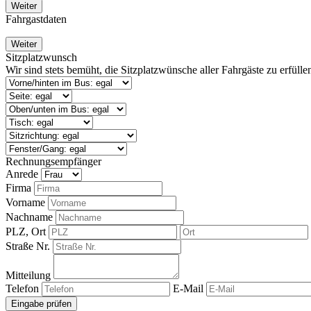
Weiter
Fahrgastdaten
Weiter
Sitzplatzwunsch
Wir sind stets bemüht, die Sitzplatzwünsche aller Fahrgäste zu erfüll
Rechnungsempfänger
Anrede
Firma
Vorname
Nachname
PLZ, Ort
Straße Nr.
Mitteilung
Telefon
E-Mail
Eingabe prüfen