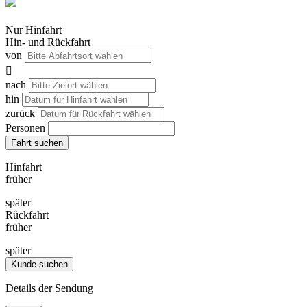
Nur Hinfahrt
Hin- und Rückfahrt
von

nach
hin
zurück
Personen
Fahrt suchen
Hinfahrt
früher
später
Rückfahrt
früher
später
Kunde suchen
Details der Sendung