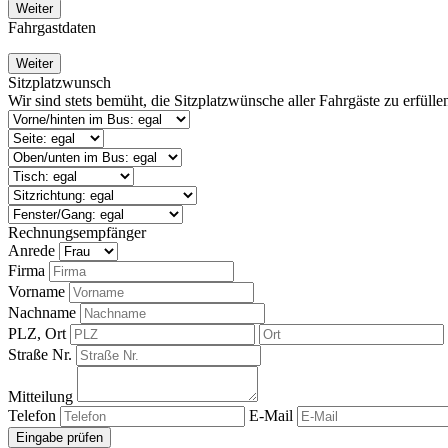
Weiter
Fahrgastdaten
Weiter
Sitzplatzwunsch
Wir sind stets bemüht, die Sitzplatzwünsche aller Fahrgäste zu erfüll
Rechnungsempfänger
Anrede
Firma
Vorname
Nachname
PLZ, Ort
Straße Nr.
Mitteilung
Telefon
E-Mail
Eingabe prüfen