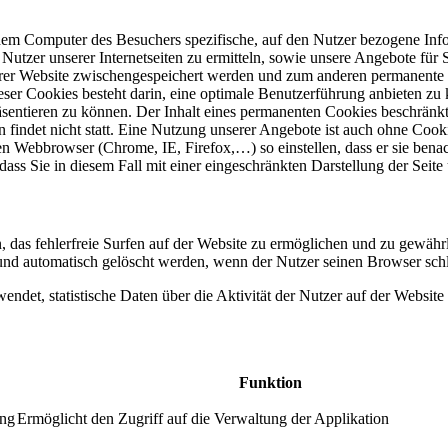
 dem Computer des Besuchers spezifische, auf den Nutzer bezogene Inf
utzer unserer Internetseiten zu ermitteln, sowie unsere Angebote für S
serer Website zwischengespeichert werden und zum anderen permanente 
ieser Cookies besteht darin, eine optimale Benutzerführung anbieten 
präsentieren zu können. Der Inhalt eines permanenten Cookies beschrän
en findet nicht statt. Eine Nutzung unserer Angebote ist auch ohne Co
n Webbrowser (Chrome, IE, Firefox,…) so einstellen, dass er sie benac
r, dass Sie in diesem Fall mit einer eingeschränkten Darstellung der Se
 das fehlerfreie Surfen auf der Website zu ermöglichen und zu gewährlei
 und automatisch gelöscht werden, wenn der Nutzer seinen Browser schl
det, statistische Daten über die Aktivität der Nutzer auf der Website 
Funktion
ung
Ermöglicht den Zugriff auf die Verwaltung der Applikation