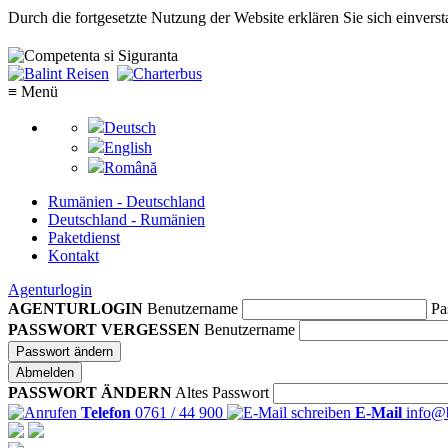
Durch die fortgesetzte Nutzung der Website erklären Sie sich einve
≡ Menü
Deutsch
English
Română
Rumänien - Deutschland
Deutschland - Rumänien
Paketdienst
Kontakt
Agenturlogin
AGENTURLOGIN
Benutzername
Pa
PASSWORT VERGESSEN
Benutzername
Passwort ändern
Abmelden
PASSWORT ÄNDERN
Altes Passwort
Telefon
0761 / 44 900
E-Mail
info@b