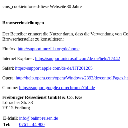
cms_cookieinforead
diese Webseite
30 Jahre
Browsereinstellungen
Der Betreiber erinnert die Nutzer daran, dass die Verwendung von C
Browserhersteller zu konsultieren:
Firefox:
http://support.mozilla.org/de/home
Internet Explorer:
https://support.microsoft.com/de-de/help/17442
Safari:
https://support.apple.com/de-de/HT201265
Opera:
http://help.opera.com/opera/Windows/2393/de/controlPages.
Chrome:
https://support.google.com/chrome/?hl=de
Freiburger Reisedienst GmbH & Co. KG
Lörracher Str. 33
79115 Freiburg
E-Mail:
info@balint-reisen.de
Tel:
0761 - 44 900